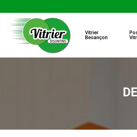
Vitrier
Po
Besançon
Vit
DE